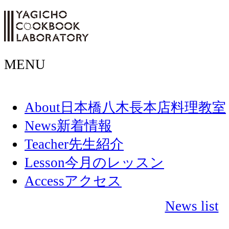
MENU
About
日本橋八木長本店料理教室
News
新着情報
Teacher
先生紹介
Lesson
今月のレッスン
Access
アクセス
News list